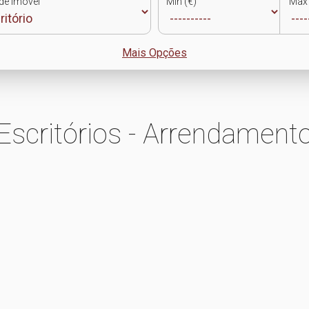
de Imóvel
Min (€)
Max 
Mais Opções
Escritórios - Arrendament