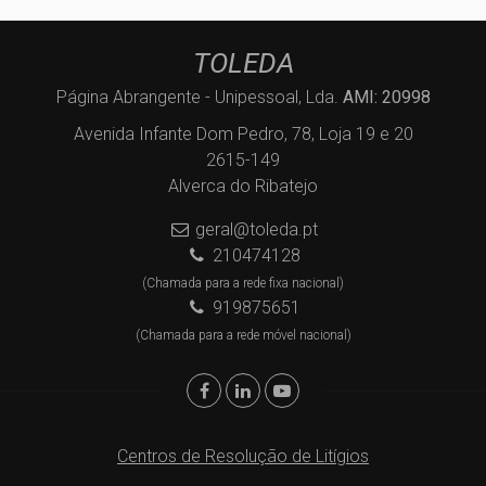
TOLEDA
Página Abrangente - Unipessoal, Lda.
AMI: 20998
Avenida Infante Dom Pedro, 78, Loja 19 e 20
2615-149
Alverca do Ribatejo
geral@toleda.pt
210474128
(Chamada para a rede fixa nacional)
919875651
(Chamada para a rede móvel nacional)
Centros de Resolução de Litígios