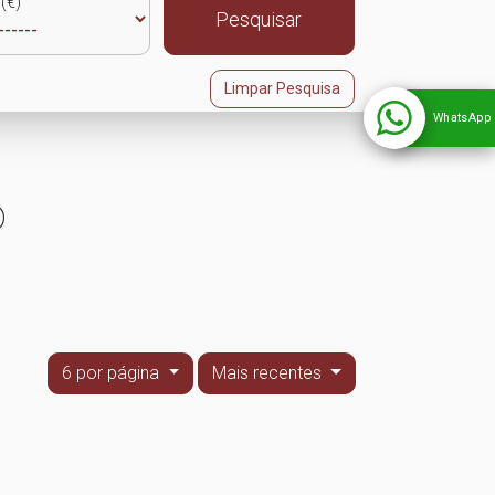
(€)
Pesquisar
Limpar Pesquisa
WhatsApp
o
6 por página
Mais recentes